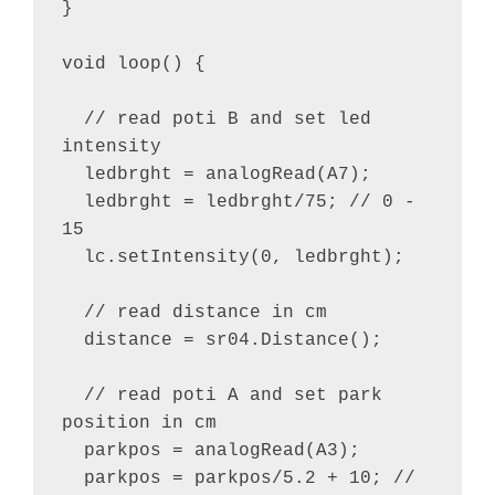
}

void loop() {

  // read poti B and set led 
intensity

  ledbrght = analogRead(A7);

  ledbrght = ledbrght/75; // 0 - 
15

  lc.setIntensity(0, ledbrght);

  // read distance in cm

  distance = sr04.Distance();

  // read poti A and set park 
position in cm  

  parkpos = analogRead(A3);

  parkpos = parkpos/5.2 + 10; // 