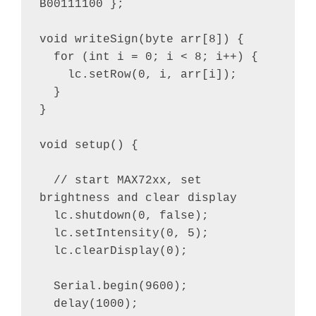
B00111100 };

void writeSign(byte arr[8]) {

  for (int i = 0; i < 8; i++) {

    lc.setRow(0, i, arr[i]);

  }

}

void setup() {

  // start MAX72xx, set 
brightness and clear display 

  lc.shutdown(0, false);

  lc.setIntensity(0, 5);

  lc.clearDisplay(0);

  Serial.begin(9600);

  delay(1000);
