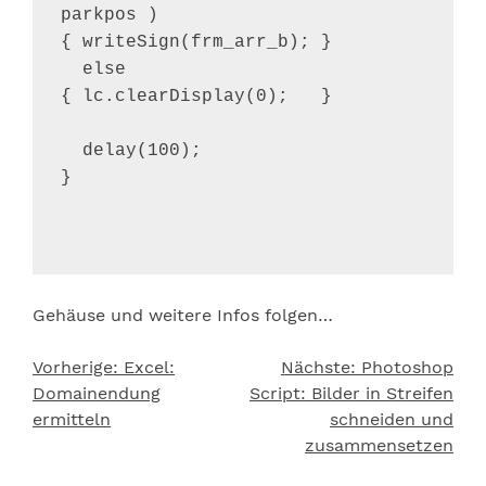
parkpos )                             
{ writeSign(frm_arr_b); }

  else                                                            
{ lc.clearDisplay(0);   }

  delay(100);

}

Gehäuse und weitere Infos folgen…
Vorherige:
Excel:
Nächste:
Photoshop
Beitragsnavigation
Domainendung
Script: Bilder in Streifen
ermitteln
schneiden und
zusammensetzen