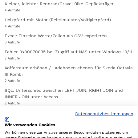
Kleiner, leichter Rennrad/Gravel Bike-Gepäckträger
4 Aufrufe
Holzpferd mit Motor (Reitsimulator/Voltigierpferd)
4 Aufrufe
Excel: Einzelne Werte/Zellen als CSV exporieren
3 Aufrufe
Fehler 0x80070035 bei Zugriff auf NAS unter Windows 10/11
2 Aufrufe
Kofferraum erhöhen / Ladeboden ebenen für Skoda Octavia
III Kombi
2 Aufrufe
SQL: Unterschied zwischen LEFT JOIN, RIGHT JOIN und
INNER JOIN unter Access
2 Aufrufe
Einfache Dropdown-Navigation mit CSS und JavaScript
Datenschutzbestimmungen
1 Aufruf
Wir verwenden Cookies
Musiknoten-Trainer
Wir können diese zur Analyse unserer Besucherdaten platzieren, um
1 Aufruf
unsere Webseite zu verbessern, personalisierte Inhalte anzuzeigen und