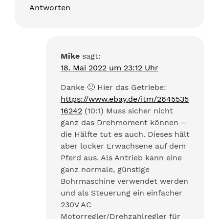
Antworten
Mike
sagt:
18. Mai 2022 um 23:12 Uhr
Danke 🙂 Hier das Getriebe:
https://www.ebay.de/itm/2645535
16242
(10:1) Muss sicher nicht
ganz das Drehmoment können –
die Hälfte tut es auch. Dieses hält
aber locker Erwachsene auf dem
Pferd aus. Als Antrieb kann eine
ganz normale, günstige
Bohrmaschine verwendet werden
und als Steuerung ein einfacher
230V AC
Motorregler/Drehzahlregler für