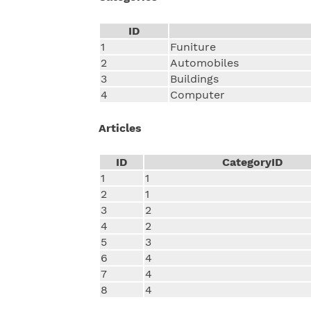
ID
1
Funiture
2
Automobiles
3
Buildings
4
Computer
Articles
ID
CategoryID
1
1
2
1
3
2
4
2
5
3
6
4
7
4
8
4