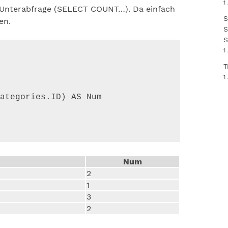
1
er Unterabfrage (SELECT COUNT…). Da einfach
S
en.
S
S
1
T
1
ategories.ID) AS Num

Num
2
1
3
2