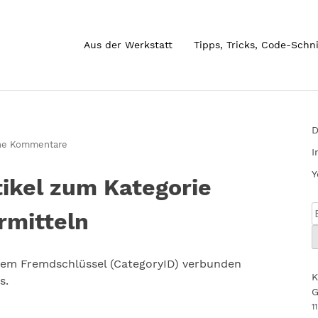
Aus der Werkstatt
Tipps, Tricks, Code-Schn
D
ne Kommentare
I
Y
tikel zum Kategorie
rmitteln
inem Fremdschlüssel (CategoryID) verbunden
K
s.
G
1