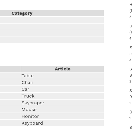
H
(
Category
8
U
(
4
E
e
3
Article
S
S
Table
2
Chair
Car
S
Truck
R
Skycraper
1
Mouse
Ü
Honitor
1
Keyboard
B